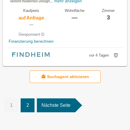
mehr anzeigen
vereint modernes Design,...
Kaufpreis
Wohnfläche
Zimmer
—
3
auf Anfrage
—
Gesponsert
Finanzierung berechnen
vor 4 Tagen
Suchagent aktivieren
1
2
Nächste Seite