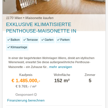
1170 Wien • Maisonette kaufen
EXKLUSIVE KLIMATISIERTE
PENTHOUSE-MAISONETTE IN
NEUWALDEGG | 111 m² FREIFLÄCHEN |
Balkon
Terrasse
Garten
Parken
WALDRANDLAGE
Klimaanlage
In einer der begehrtesten Wohnlagen Wiens, direkt am idyllischen
Wienerwald, erwartet Sie diese außergewöhnliche Penthouse-
mehr anzeigen
Maisonette – ein Zuhause für...
Kaufpreis
Wohnfläche
Zimmer
€ 1.485.000,-
152 m²
5
€ 9.769,- / m²
Gesponsert
Finanzierung berechnen