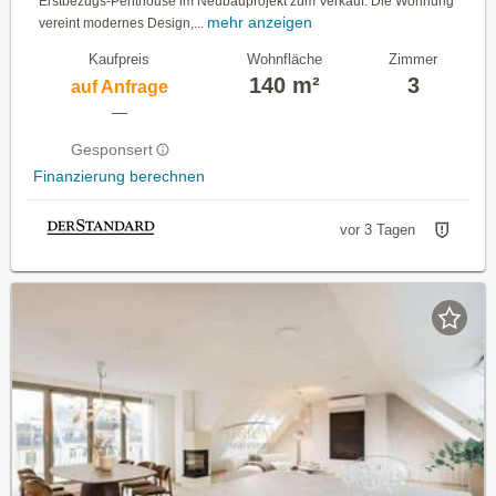
Erstbezugs-Penthouse im Neubauprojekt zum Verkauf. Die Wohnung
mehr anzeigen
vereint modernes Design,...
Kaufpreis
Wohnfläche
Zimmer
140 m²
3
auf Anfrage
—
Gesponsert
Finanzierung berechnen
vor 3 Tagen