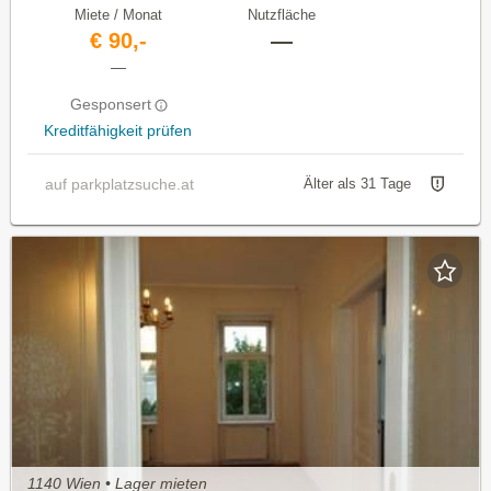
Miete / Monat
Nutzfläche
€ 90,-
—
—
Gesponsert
Kreditfähigkeit prüfen
auf parkplatzsuche.at
Älter als 31 Tage
1140 Wien • Lager mieten