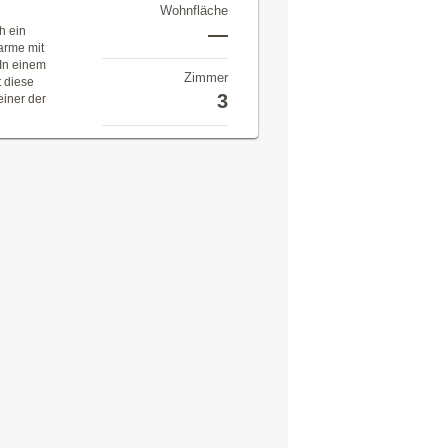
Wohnfläche
—
h ein
arme mit
 In einem
Zimmer
t diese
3
einer der