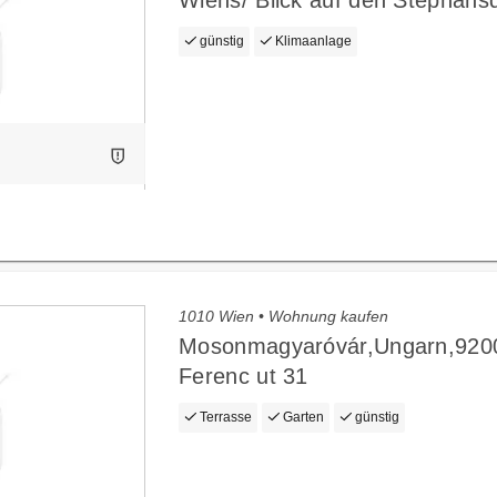
Wiens/ Blick auf den Stephan
günstig
Klimaanlage
1010 Wien • Wohnung kaufen
Mosonmagyaróvár,Ungarn,9200
Ferenc ut 31
Terrasse
Garten
günstig