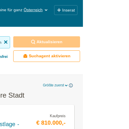
ine für ganz
Österreich
Inserat
Aktualisieren
n
Suchagent aktivieren
sfrei
Größte zuerst
re Stadt
Kaufpreis
€ 810.000,-
stlage -