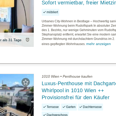
Sofort vermietbar, freier Mietzi
möbliert
Urbanes City-Wohnen in Bestlage – Hochwertig sanie
Zimmer-Wohnung beim Rudolfspark In absoluter Ze
des 1. Bezirks, nur wenige Gehminuten vom Rudolfs
Stephansplatz entfernt, erwartet Sie eine modern san
Zimmer-Wohnung mit durchdachtem Grundriss im 2. L
er als 31 Tage
mehr anzeigen
eines gepflegten Wohnhauses.
1010 Wien • Penthouse kaufen
Luxus-Penthouse mit Dachgart
Whirlpool in 1010 Wien ++
Provisionsfrei für den Käufer
Terrasse
Garten
Dachterrasse
Dachgeschoss