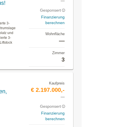
—
ns!
Gesponsert
Finanzierung
berechnen
rte 3-
ntrumslage
platz und
Wohnfläche
ierte 3-
—
iftstock
Zimmer
3
Kaufpreis
€ 2.197.000,-
en,
—
Gesponsert
Finanzierung
berechnen