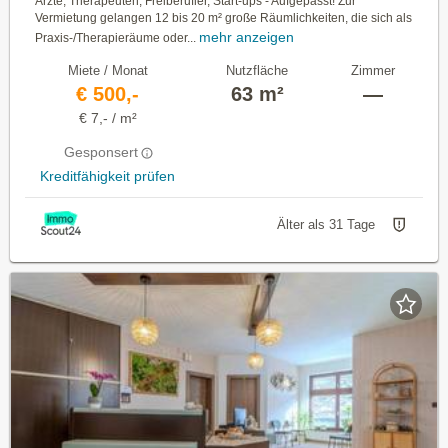
Ärzte, Therapeuten, Freiberufler, Start-ups - Aufgepasst! Zur
Vermietung gelangen 12 bis 20 m² große Räumlichkeiten, die sich als
mehr anzeigen
Praxis-/Therapieräume oder...
Miete / Monat
Nutzfläche
Zimmer
€ 500,-
63 m²
—
€ 7,- / m²
Gesponsert
Kreditfähigkeit prüfen
Älter als 31 Tage