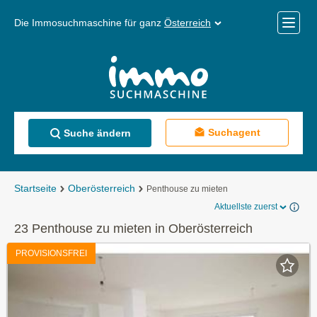
Die Immosuchmaschine für ganz
Österreich
Mobile
Menü
Suchagent
Suche ändern
Startseite
Oberösterreich
Penthouse zu mieten
Aktuellste zuerst
23 Penthouse zu mieten in Oberösterreich
PROVISIONSFREI