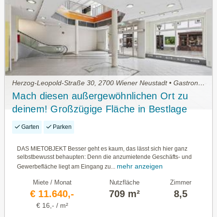
Herzog-Leopold-Straße 30, 2700 Wiener Neustadt • Gastronomiebetrieb mieten
Mach diesen außergewöhnlichen Ort zu
deinem! Großzügige Fläche in Bestlage
von Wiener Neustadt | Zwei Etagen |
Garten
Parken
Rolltreppe und Lift
DAS MIETOBJEKT Besser geht es kaum, das lässt sich hier ganz
selbstbewusst behaupten: Denn die anzumietende Geschäfts- und
mehr anzeigen
Gewerbefläche liegt am Eingang zu...
Miete / Monat
Nutzfläche
Zimmer
€ 11.640,-
709 m²
8,5
€ 16,- / m²