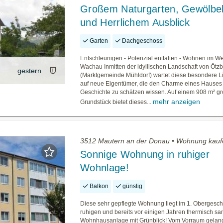
Großem Naturgarten, Gewölbek
und Herrlichem Ausblick
Garten
Dachgeschoss
Entschleunigen - Potenzial entfalten - Wohnen im W
Wachau Inmitten der idyllischen Landschaft von Ötz
gestern
(Marktgemeinde Mühldorf) wartet diese besondere L
auf neue Eigentümer, die den Charme eines Hauses 
Geschichte zu schätzen wissen. Auf einem 908 m² g
mehr anzeigen
Grundstück bietet dieses...
3512 Mautern an der Donau • Wohnung kauf
Sonnige Wohnung in ruhiger
Wohnlage!
Balkon
günstig
Diese sehr gepflegte Wohnung liegt im 1. Obergesch
ruhigen und bereits vor einigen Jahren thermisch sa
Wohnhausanlage mit Grünblick! Vom Vorraum gelang