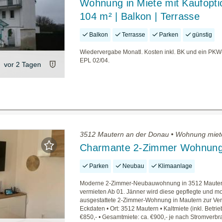
Wohnung in Miete mit Kaufoptio
104 m² | Balkon | Terrasse
Balkon
Terrasse
Parken
günstig
Wiedervergabe Monatl. Kosten inkl. BK und ein PKW-
EPL 02/04.
vor 2 Tagen
3512 Mautern an der Donau • Wohnung miet
Charmante 2-Zimmer Wohnun
Parken
Neubau
Klimaanlage
Moderne 2-Zimmer-Neubauwohnung in 3512 Mauter
vermieten Ab 01. Jänner wird diese gepflegte und m
ausgestattete 2-Zimmer-Wohnung in Mautern zur Verm
Eckdaten • Ort: 3512 Mautern • Kaltmiete (inkl. Betrie
€850,- • Gesamtmiete: ca. €900,- je nach Stromverb