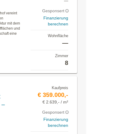
—
Gesponsert
hof vereint
Finanzierung
en
ektur mit dem
berechnen
fflächen und
schaft eine
Wohnfläche
—
Zimmer
8
Kaufpreis
€ 359.000,-
t
€ 2.639,- / m²
 –
Gesponsert
Finanzierung
berechnen