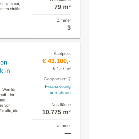
Wohnzimmer,
79 m²
nnen einlädt.
Zimmer
3
Kaufpreis
€ 43.100,-
ion –
€ 4,- / m²
k in
Gesponsert
Finanzierung
 Wert für
berechnen
haft – im
und
Nutzfläche
öße von
r alle, die
10.775 m²
Zimmer
—