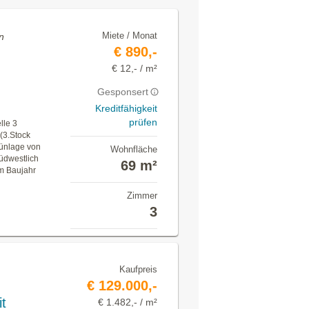
Miete / Monat
n
€ 890,-
€ 12,- / m²
Gesponsert
Kreditfähigkeit
prüfen
lle 3
(3.Stock
rünlage von
Wohnfläche
üdwestlich
69 m²
em Baujahr
Zimmer
3
Kaufpreis
€ 129.000,-
t
€ 1.482,- / m²