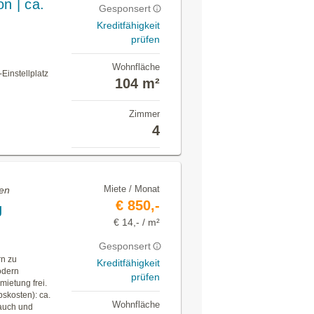
n | ca.
Gesponsert
Kreditfähigkeit
prüfen
Wohnfläche
Einstellplatz
104 m²
Zimmer
4
Miete / Monat
en
€ 850,-
g
€ 14,- / m²
Gesponsert
n zu
Kreditfähigkeit
odern
prüfen
ietung frei.
bskosten): ca.
Wohnfläche
rauch und