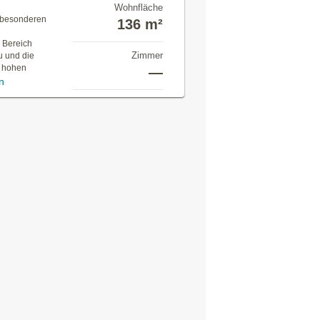
Wohnfläche
n besonderen
136 m²
 Bereich
Zimmer
u und die
n hohen
—
n