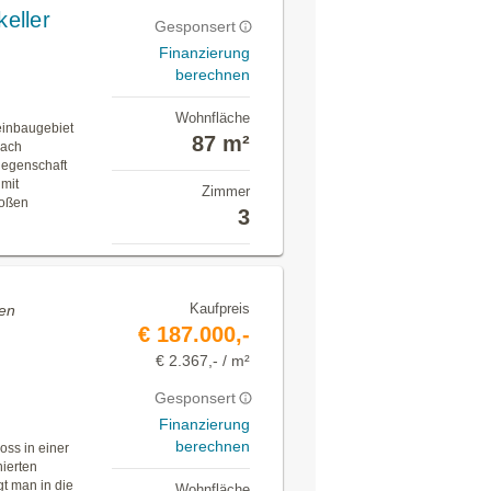
eller
Gesponsert
Finanzierung
berechnen
Wohnfläche
einbaugebiet
87 m²
bach
iegenschaft
mit
Zimmer
roßen
3
Kaufpreis
en
€ 187.000,-
€ 2.367,- / m²
Gesponsert
Finanzierung
berechnen
oss in einer
nierten
t man in die
Wohnfläche