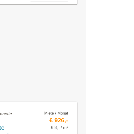
Miete / Monat
sonette
€ 926,-
te
€ 8,- / m²