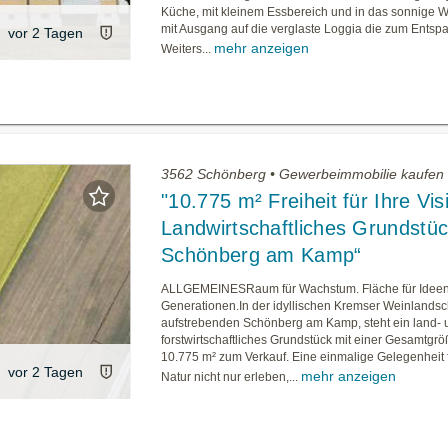
Küche, mit kleinem Essbereich und in das sonnige 
mit Ausgang auf die verglaste Loggia die zum Entspa
vor 2 Tagen
mehr anzeigen
Weiters...
3562 Schönberg • Gewerbeimmobilie kaufen
"10.775 m² Freiheit für Ihre Vis
Landwirtschaftliches Grundstüc
Schönberg am Kamp“
ALLGEMEINESRaum für Wachstum. Fläche für Ideen.
Generationen.In der idyllischen Kremser Weinlandsc
aufstrebenden Schönberg am Kamp, steht ein land- 
forstwirtschaftliches Grundstück mit einer Gesamtgr
10.775 m² zum Verkauf. Eine einmalige Gelegenheit fü
vor 2 Tagen
mehr anzeigen
Natur nicht nur erleben,...