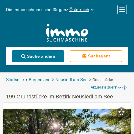
Die Immosuchmaschine für ganz
Österreich
Mobile
Menü
Suchagent
Suche ändern
Startseite
Burgenland
Neusiedl am See
Grundstücke
Aktuellste zuerst
199 Grundstücke im Bezirk Neusiedl am See