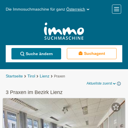
Die Immosuchmaschine für ganz
Österreich
Mobile
Menü
Suchagent
Suche ändern
Startseite
Tirol
Lienz
Praxen
Aktuellste zuerst
3 Praxen im Bezirk Lienz