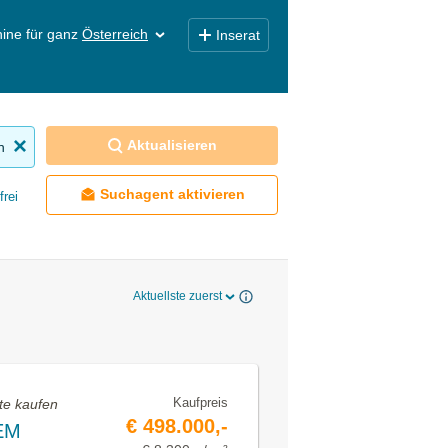
ine für ganz
Österreich
Inserat
Aktualisieren
n
Suchagent aktivieren
frei
Aktuellste zuerst
Kaufpreis
te kaufen
€ 498.000,-
EM