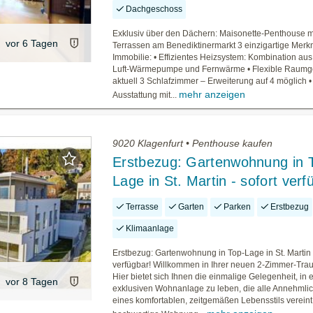
Dachgeschoss
Exklusiv über den Dächern: Maisonette-Penthouse m
vor 6 Tagen
Terrassen am Benediktinermarkt 3 einzigartige Merk
Immobilie: • Effizientes Heizsystem: Kombination au
Luft-Wärmepumpe und Fernwärme • Flexible Raumge
aktuell 3 Schlafzimmer – Erweiterung auf 4 möglich 
mehr anzeigen
Ausstattung mit...
9020 Klagenfurt • Penthouse kaufen
Erstbezug: Gartenwohnung in 
Lage in St. Martin - sofort verf
Terrasse
Garten
Parken
Erstbezug
Klimaanlage
Erstbezug: Gartenwohnung in Top-Lage in St. Martin -
verfügbar! Willkommen in Ihrer neuen 2-Zimmer-Tr
Hier bietet sich Ihnen die einmalige Gelegenheit, in 
vor 8 Tagen
exklusiven Wohnanlage zu leben, die alle Annehmlic
eines komfortablen, zeitgemäßen Lebensstils vereint