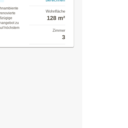
berechnen
ohnambiente
Wohnfläche
renovierte
128 m²
oßzügige
nangebot zu
auf höchstem
Zimmer
3