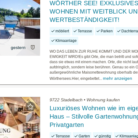
WÖRTHER SEE! EXKLUSIVE
WOHNEN MIT WEITBLICK UN
WERTBESTÄNDIGKEIT!
möbliert
Terrasse
Parken
Dachterr
Klimaanlage
gestern
WO DAS LEBEN ZUR RUHE KOMMT UND DER MO
EWIGKEIT WIRD!Es gibt Orte, die man betritt und sofo
dass sie etwas mit einem machen. Orte, die nicht laut 
aufdringlich, sondern leise berühren. Genau so ein Or
außergewöhnliche Maisonettewohnung oberhalb de
mehr anzeigen
Wörthersees.Hier, eingebettet...
9722 Stadelbach • Wohnung kaufen
Luxuriöses Wohnen wie im eig
Haus – Stilvolle Gartenwohnun
Privatgarten
Terrasse
Garten
günstig
Klimaanla