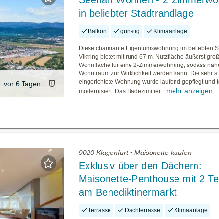
Seenah Wohnen - 2 Zimmerwo
in beliebter Stadtrandlage
Balkon
günstig
Klimaanlage
Diese charmante Eigentumswohnung im beliebten St
Viktring bietet mit rund 67 m. Nutzfläche äußerst gro
Wohnfläche für eine 2-Zimmerwohnung, sodass nah
Wohntraum zur Wirklichkeit werden kann. Die sehr sti
eingerichtete Wohnung wurde laufend gepflegt und t
vor 6 Tagen
mehr anzeigen
modernisiert. Das Badezimmer...
9020 Klagenfurt • Maisonette kaufen
Exklusiv über den Dächern:
Maisonette-Penthouse mit 2 Te
am Benediktinermarkt
Terrasse
Dachterrasse
Klimaanlage