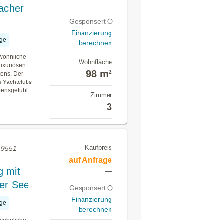
—
iacher
Gesponsert
Finanzierung
age
berechnen
wöhnliche
Wohnfläche
luxuriösen
98 m²
tens. Der
s Yachtclubs
bensgefühl.
Zimmer
3
Kaufpreis
, 9551
auf Anfrage
g mit
—
her See
Gesponsert
Finanzierung
age
berechnen