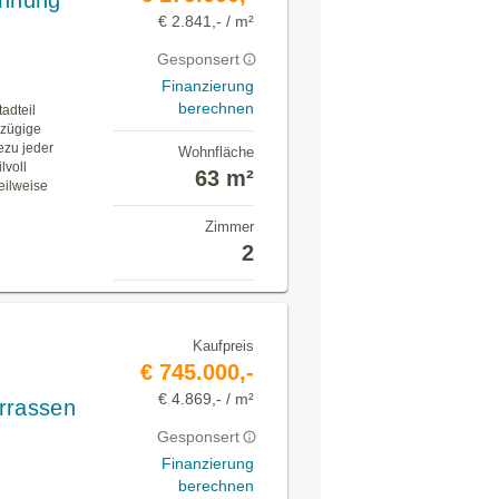
hnung
€ 2.841,- / m²
Gesponsert
Finanzierung
berechnen
adteil
ßzügige
ezu jeder
Wohnfläche
lvoll
63 m²
eilweise
Zimmer
2
Kaufpreis
€ 745.000,-
€ 4.869,- / m²
rrassen
Gesponsert
Finanzierung
berechnen