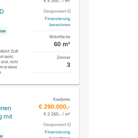
€ 8.300,- / m²
S
D
Gesponsert
Finanzierung
berechnen
asse
Wohnfläche
60 m²
MENT ZUR
rt spürt,
Zimmer
sind, nicht
3
t ist diese
s
Kaufpreis
€ 290.000,-
enen
€ 2.265,- / m²
g mit
Gesponsert
Finanzierung
ge