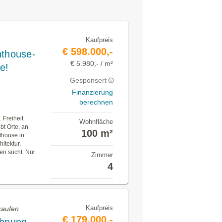
Kaufpreis
€ 598.000,-
thouse-
€ 5.980,- / m²
e!
Gesponsert
Finanzierung
berechnen
 Freiheit
Wohnfläche
t Orte, an
100 m²
house in
itektur,
en sucht. Nur
Zimmer
4
Kaufpreis
kaufen
€ 179.000,-