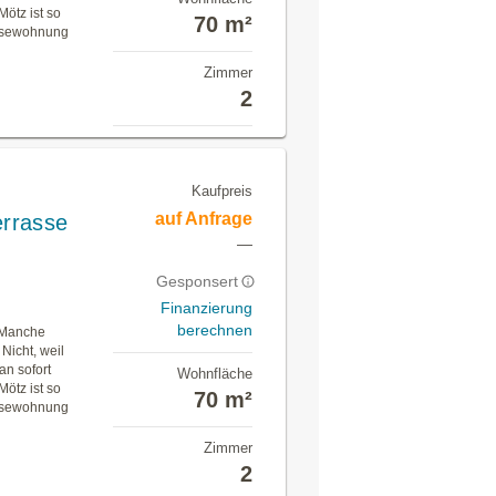
Mötz ist so
70 m²
usewohnung
Zimmer
2
Kaufpreis
auf Anfrage
errasse
—
Gesponsert
Finanzierung
berechnen
. Manche
Nicht, weil
an sofort
Wohnfläche
Mötz ist so
70 m²
usewohnung
Zimmer
2