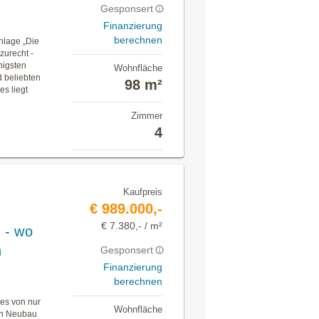
Gesponsert
Finanzierung
berechnen
anlage „Die
zurecht -
nigsten
Wohnfläche
 beliebten
98 m²
s liegt
Zimmer
4
Kaufpreis
€ 989.000,-
€ 7.380,- / m²
 - wo
n
Gesponsert
Finanzierung
berechnen
es von nur
Wohnfläche
en Neubau