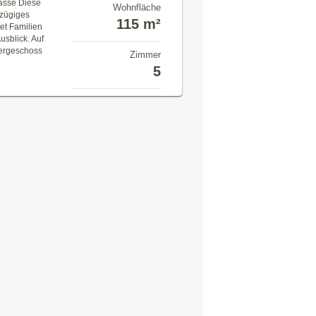
asse Diese
Wohnfläche
ßzügiges
115 m²
et Familien
usblick. Auf
bergeschoss
Zimmer
5