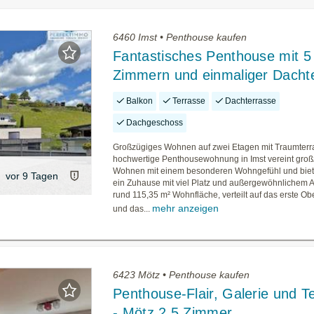
6460 Imst • Penthouse kaufen
Fantastisches Penthouse mit 5
Zimmern und einmaliger Dacht
Balkon
Terrasse
Dachterrasse
Dachgeschoss
Großzügiges Wohnen auf zwei Etagen mit Traumter
hochwertige Penthousewohnung in Imst vereint gro
Wohnen mit einem besonderen Wohngefühl und biet
vor 9 Tagen
ein Zuhause mit viel Platz und außergewöhnlichem A
rund 115,35 m² Wohnfläche, verteilt auf das erste O
mehr anzeigen
und das...
6423 Mötz • Penthouse kaufen
Penthouse-Flair, Galerie und T
- Mötz 2,5 Zimmer