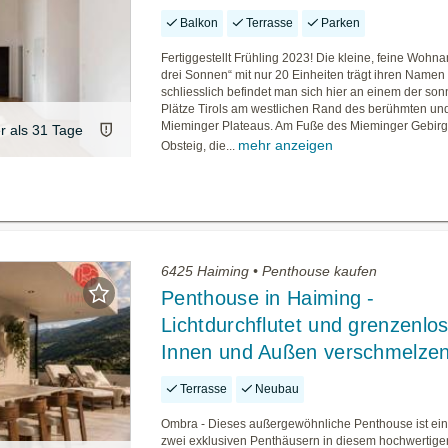
Balkon
Terrasse
Parken
Fertiggestellt Frühling 2023! Die kleine, feine Wohn
drei Sonnen“ mit nur 20 Einheiten trägt ihren Namen 
schliesslich befindet man sich hier an einem der son
Plätze Tirols am westlichen Rand des berühmten und
Mieminger Plateaus. Am Fuße des Mieminger Gebirge
er als 31 Tage
mehr anzeigen
Obsteig, die...
6425 Haiming • Penthouse kaufen
Penthouse in Haiming -
Lichtdurchflutet und grenzenlos
Innen und Außen verschmelze
Terrasse
Neubau
Ombra - Dieses außergewöhnliche Penthouse ist ein
zwei exklusiven Penthäusern in diesem hochwertig