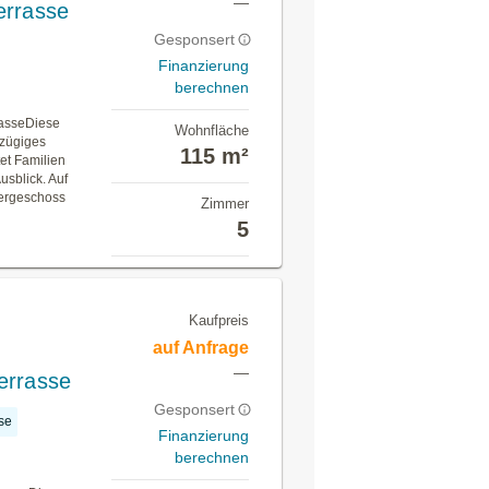
—
errasse
Gesponsert
Finanzierung
berechnen
rasseDiese
Wohnfläche
ßzügiges
115 m²
et Familien
usblick. Auf
bergeschoss
Zimmer
5
Kaufpreis
auf Anfrage
—
errasse
Gesponsert
se
Finanzierung
berechnen