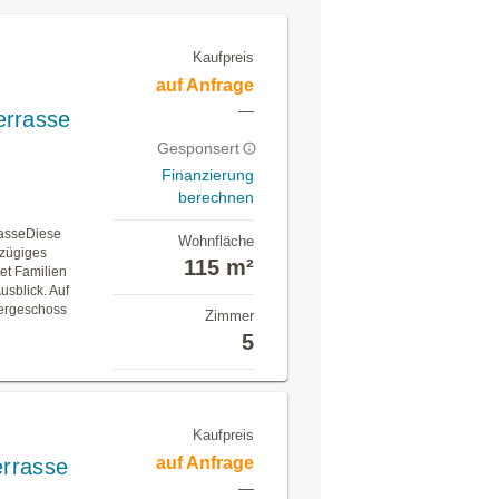
Kaufpreis
auf Anfrage
—
errasse
Gesponsert
Finanzierung
berechnen
rasseDiese
Wohnfläche
ßzügiges
115 m²
et Familien
usblick. Auf
bergeschoss
Zimmer
5
Kaufpreis
auf Anfrage
errasse
—