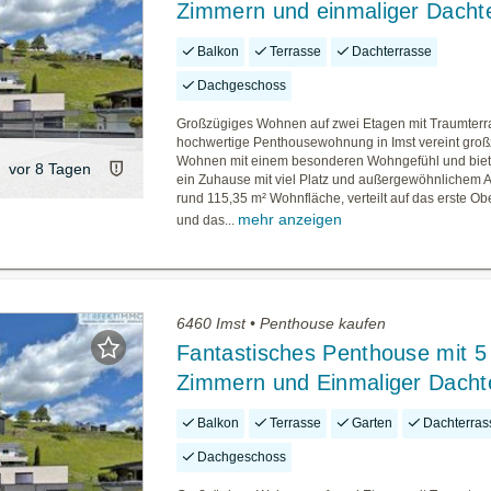
Zimmern und einmaliger Dacht
Balkon
Terrasse
Dachterrasse
Dachgeschoss
Großzügiges Wohnen auf zwei Etagen mit Traumter
hochwertige Penthousewohnung in Imst vereint gro
Wohnen mit einem besonderen Wohngefühl und biet
vor 8 Tagen
ein Zuhause mit viel Platz und außergewöhnlichem A
rund 115,35 m² Wohnfläche, verteilt auf das erste O
mehr anzeigen
und das...
6460 Imst • Penthouse kaufen
Fantastisches Penthouse mit 5
Zimmern und Einmaliger Dacht
Balkon
Terrasse
Garten
Dachterras
Dachgeschoss