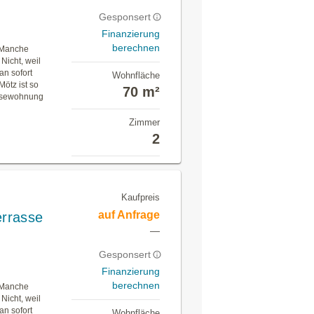
Gesponsert
Finanzierung
berechnen
. Manche
Nicht, weil
an sofort
Wohnfläche
Mötz ist so
70 m²
usewohnung
Zimmer
2
Kaufpreis
auf Anfrage
errasse
—
Gesponsert
Finanzierung
berechnen
. Manche
Nicht, weil
an sofort
Wohnfläche