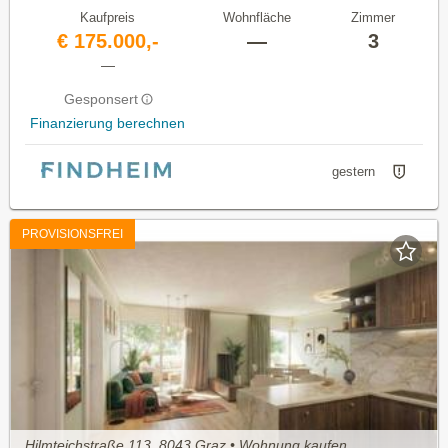
Kaufpreis
Wohnfläche
Zimmer
€ 175.000,-
—
3
—
Gesponsert
Finanzierung berechnen
gestern
PROVISIONSFREI
Hilmteichstraße 113, 8043 Graz • Wohnung kaufen