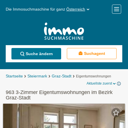
Die Immosuchmaschine für ganz
Österreich
Mobile
Menü
Suchagent
Suche ändern
Startseite
Steiermark
Graz-Stadt
Eigentumswohnungen
Aktuellste zuerst
963 3-Zimmer Eigentumswohnungen im Bezirk
Graz-Stadt