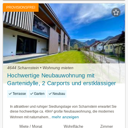
PROVISIONSFREI
4644 Scharnstein • Wohnung mieten
Hochwertige Neubauwohnung mit
Gartenidylle, 2 Carports und erstklassiger
Infrastruktur.
Terrasse
Garten
Neubau
In attraktiver und ruhiger Siedlungslage von Scharnstein erwartet Sie
diese hochwertige ca. 49m² große Neubauwohnung, die modernes
mehr anzeigen
Wohnen mit naturnahem...
Miete / Monat
Wohnfläche
Zimmer