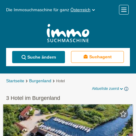
Die Immosuchmaschine für ganz
Österreich
Mobile
Menü
Suchagent
Suche ändern
Startseite
Burgenland
Hotel
Aktuellste zuerst
3 Hotel im Burgenland