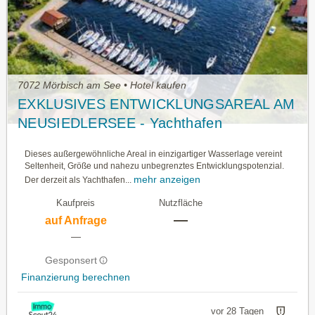
7072 Mörbisch am See • Hotel kaufen
EXKLUSIVES ENTWICKLUNGSAREAL AM
NEUSIEDLERSEE - Yachthafen
Fertőrákos/ UNGARN
Dieses außergewöhnliche Areal in einzigartiger Wasserlage vereint
Seltenheit, Größe und nahezu unbegrenztes Entwicklungspotenzial.
mehr anzeigen
Der derzeit als Yachthafen...
Kaufpreis
Nutzfläche
—
auf Anfrage
—
Gesponsert
Finanzierung berechnen
vor 28 Tagen