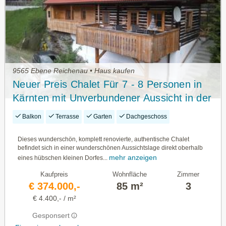
9565 Ebene Reichenau • Haus kaufen
Neuer Preis Chalet Für 7 - 8 Personen in
Kärnten mit Unverbundener Aussicht in der
Nähe der Ski- und Wandergebiete Bad
Balkon
Terrasse
Garten
Dachgeschoss
Kleinkirchheim & Turracher Höhe!
Dieses wunderschön, komplett renovierte, authentische Chalet
befindet sich in einer wunderschönen Aussichtslage direkt oberhalb
mehr anzeigen
eines hübschen kleinen Dorfes...
Kaufpreis
Wohnfläche
Zimmer
€ 374.000,-
85 m²
3
€ 4.400,- / m²
Gesponsert