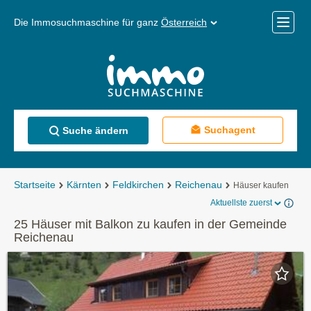
Die Immosuchmaschine für ganz
Österreich
Mobile
Menü
Suchagent
Suche ändern
Startseite
Kärnten
Feldkirchen
Reichenau
Häuser kaufen
Aktuellste zuerst
25 Häuser mit Balkon zu kaufen in der Gemeinde
Reichenau