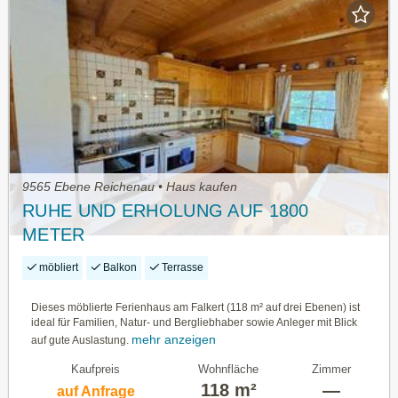
9565 Ebene Reichenau • Haus kaufen
RUHE UND ERHOLUNG AUF 1800
METER
möbliert
Balkon
Terrasse
Dieses möblierte Ferienhaus am Falkert (118 m² auf drei Ebenen) ist
ideal für Familien, Natur- und Bergliebhaber sowie Anleger mit Blick
mehr anzeigen
auf gute Auslastung.
Kaufpreis
Wohnfläche
Zimmer
118 m²
—
auf Anfrage