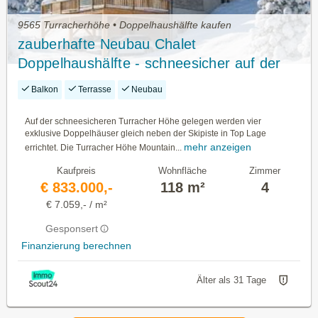
9565 Turracherhöhe • Doppelhaushälfte kaufen
zauberhafte Neubau Chalet
Doppelhaushälfte - schneesicher auf der
Turracher Höhe - Ski in & out - touristische
Balkon
Terrasse
Neubau
Vermietung mit Eigenbuchung möglich!
Auf der schneesicheren Turracher Höhe gelegen werden vier
exklusive Doppelhäuser gleich neben der Skipiste in Top Lage
mehr anzeigen
errichtet. Die Turracher Höhe Mountain...
Kaufpreis
Wohnfläche
Zimmer
€ 833.000,-
118 m²
4
€ 7.059,- / m²
Gesponsert
Finanzierung berechnen
Älter als 31 Tage