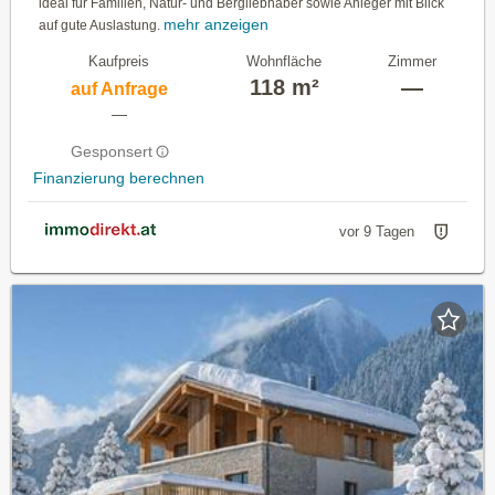
ideal für Familien, Natur- und Bergliebhaber sowie Anleger mit Blick
mehr anzeigen
auf gute Auslastung.
Kaufpreis
Wohnfläche
Zimmer
118 m²
—
auf Anfrage
—
Gesponsert
Finanzierung berechnen
vor 9 Tagen