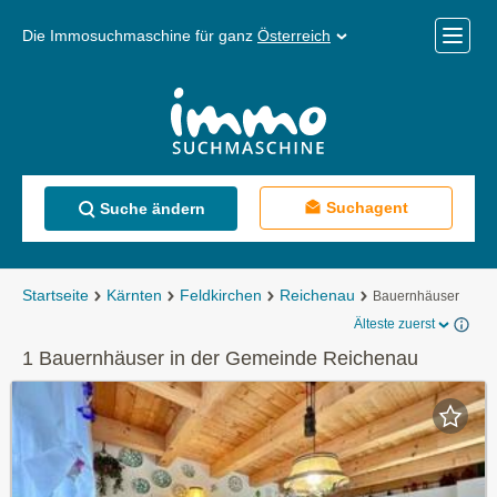
Die Immosuchmaschine für ganz
Österreich
Mobile
Menü
Suchagent
Suche ändern
Startseite
Kärnten
Feldkirchen
Reichenau
Bauernhäuser
Älteste zuerst
1 Bauernhäuser in der Gemeinde Reichenau