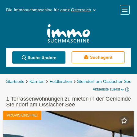
Die Immosuchmaschine für ganz
Österreich
Mobile
Menü
Suchagent
Suche ändern
Startseite
Kärnten
Feldkirchen
Steindorf am Ossiacher See
Aktuellste zuerst
1 Terrassenwohnungen zu mieten in der Gemeinde
Steindorf am Ossiacher See
PROVISIONSFREI