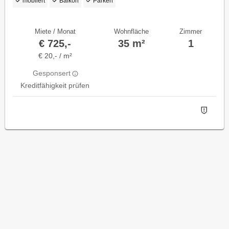
möbliert
Balkon
Parken
Miete / Monat
Wohnfläche
Zimmer
€ 725,-
35 m²
1
€ 20,- / m²
Gesponsert
Kreditfähigkeit prüfen