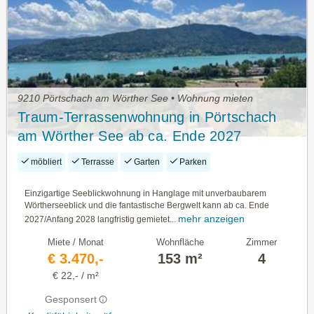
9210 Pörtschach am Wörther See • Wohnung mieten
Traum-Terrassenwohnung in Pörtschach
am Wörther See ab ca. Ende 2027
langfristig zu mieten: 4 Zimmer,
möbliert
Terrasse
Garten
Parken
teilmöbliert, 153m², 1 A Lage, 2
Tiefgaragenplätze
Einzigartige Seeblickwohnung in Hanglage mit unverbaubarem
Wörtherseeblick und die fantastische Bergwelt kann ab ca. Ende
mehr anzeigen
2027/Anfang 2028 langfristig gemietet...
Miete / Monat
Wohnfläche
Zimmer
€ 3.470,-
153 m²
4
€ 22,- / m²
Gesponsert