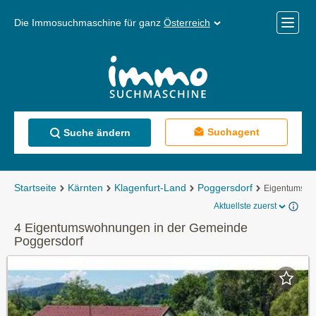
Die Immosuchmaschine für ganz
Österreich
Mobile
Menü
Suchagent
Suche ändern
Startseite
Kärnten
Klagenfurt-Land
Poggersdorf
Eigentumsw
Aktuellste zuerst
4 Eigentumswohnungen in der Gemeinde
Poggersdorf