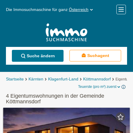
Die Immosuchmaschine für ganz
Österreich
Mobile
Menü
Suchagent
Suche ändern
Startseite
Kärnten
Klagenfurt-Land
Köttmannsdorf
Eigentum
Teuerste (pro m²) zuerst
4 Eigentumswohnungen in der Gemeinde
Köttmannsdorf