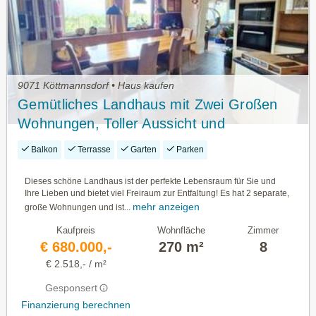
9071 Köttmannsdorf • Haus kaufen
Gemütliches Landhaus mit Zwei Großen
Wohnungen, Toller Aussicht und
Weitläufigem Grundstück, 1.313 m²,
Balkon
Terrasse
Garten
Parken
Südlich von Klagenfurt
Dieses schöne Landhaus ist der perfekte Lebensraum für Sie und
Ihre Lieben und bietet viel Freiraum zur Entfaltung! Es hat 2 separate,
mehr anzeigen
große Wohnungen und ist...
Kaufpreis
Wohnfläche
Zimmer
€ 680.000,-
270 m²
8
€ 2.518,- / m²
Gesponsert
Finanzierung berechnen