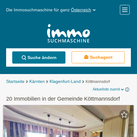
Die Immosuchmaschine für ganz
Österreich
Mobile
Menü
Suchagent
Suche ändern
Startseite
Kärnten
Klagenfurt-Land
Köttmannsdorf
Aktuellste zuerst
20 Immobilien in der Gemeinde Köttmannsdorf