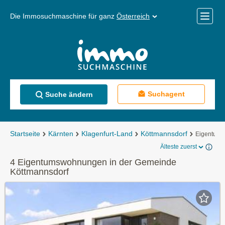
Die Immosuchmaschine für ganz
Österreich
Mobile
Menü
Suchagent
Suche ändern
Startseite
Kärnten
Klagenfurt-Land
Köttmannsdorf
Eigentum
Älteste zuerst
4 Eigentumswohnungen in der Gemeinde
Köttmannsdorf