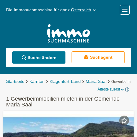
Die Immosuchmaschine für ganz
Österreich
Mobile
Menü
Suchagent
Suche ändern
Startseite
Kärnten
Klagenfurt-Land
Maria Saal
Gewerbeimmobi
Älteste zuerst
1 Gewerbeimmobilien mieten in der Gemeinde
Maria Saal