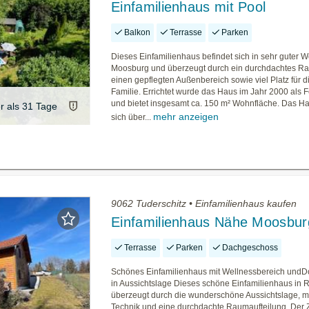
Einfamilienhaus mit Pool
Balkon
Terrasse
Parken
Dieses Einfamilienhaus befindet sich in sehr guter 
Moosburg und überzeugt durch ein durchdachtes R
einen gepflegten Außenbereich sowie viel Platz für 
Familie. Errichtet wurde das Haus im Jahr 2000 als 
und bietet insgesamt ca. 150 m² Wohnfläche. Das Ha
er als 31 Tage
mehr anzeigen
sich über...
9062 Tuderschitz • Einfamilienhaus kaufen
Einfamilienhaus Nähe Moosbur
Terrasse
Parken
Dachgeschoss
Schönes Einfamilienhaus mit Wellnessbereich und
in Aussichtslage Dieses schöne Einfamilienhaus in 
überzeugt durch die wunderschöne Aussichtslage, 
Technik und eine durchdachte Raumaufteilung. Der