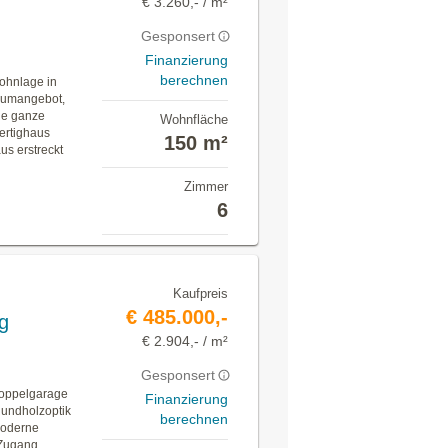
€ 3.260,- / m²
Gesponsert
Finanzierung
berechnen
Wohnlage in
aumangebot,
die ganze
Wohnfläche
Fertighaus
150 m²
us erstreckt
Zimmer
6
Kaufpreis
€ 485.000,-
g
€ 2.904,- / m²
Gesponsert
Doppelgarage
Finanzierung
Rundholzoptik
berechnen
moderne
 Zugang