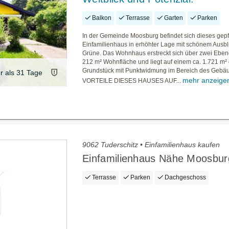
Balkon
Terrasse
Garten
Parken
In der Gemeinde Moosburg befindet sich dieses gepf
Einfamilienhaus in erhöhter Lage mit schönem Ausbli
Grüne. Das Wohnhaus erstreckt sich über zwei Eben
212 m² Wohnfläche und liegt auf einem ca. 1.721 m²
Grundstück mit Punktwidmung im Bereich des Gebä
er als 31 Tage
mehr anzeige
VORTEILE DIESES HAUSES AUF...
9062 Tuderschitz • Einfamilienhaus kaufen
Einfamilienhaus Nähe Moosbur
Terrasse
Parken
Dachgeschoss