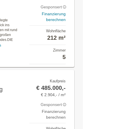
Gesponsert
Finanzierung
berechnen
legte
ck ins
en mit rund
Wohnfläche
 großen
212 m²
udes.DIE
n
Zimmer
5
Kaufpreis
€ 485.000,-
g
€ 2.904,- / m²
Gesponsert
Finanzierung
berechnen
Wohnfläche