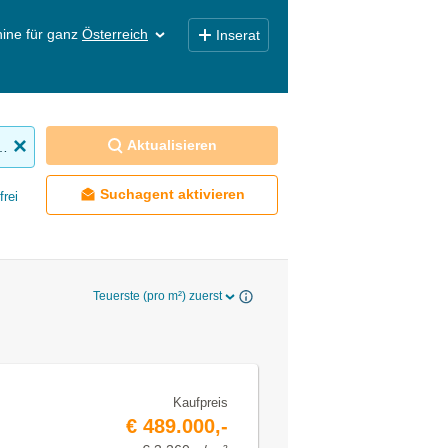
ine für ganz
Österreich
Inserat
Aktualisieren
nhaus zu kaufen
Suchagent aktivieren
frei
Teuerste (pro m²) zuerst
Kaufpreis
€ 489.000,-