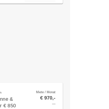
Miete / Monat
n
€ 970,-
onne &
—
r € 850