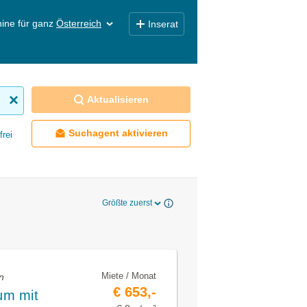
ine für ganz
Österreich
Inserat
Aktualisieren
Suchagent aktivieren
frei
Größte zuerst
Miete / Monat
n
€ 653,-
um mit