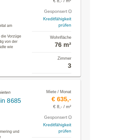
€ 8,- / m²
Gesponsert
Kreditfähigkeit
prüfen
ital am
 die Vorzüge
Wohnfläche
tig von der
76 m²
ädte wie
Zimmer
3
Miete / Monat
ieten
€ 635,-
in 8685
€ 8,- / m²
Gesponsert
Kreditfähigkeit
prüfen
mmering und
e