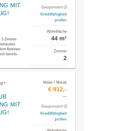
NG MIT
Gesponsert
UG!
Kreditfähigkeit
prüfen
Wohnfläche
44 m²
 2-Zimmer-
 Gebäudes
 dem Betreten
Zimmer
ch bereits
2
Miete / Monat
g •
€ 912,-
UB
—
NG MIT
Gesponsert
UG!
Kreditfähigkeit
prüfen
Wohnfläche