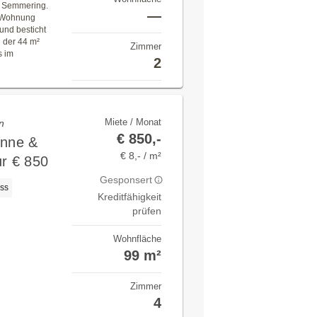
m Semmering.
—
-Wohnung
und besticht
 der 44 m²
Zimmer
s im
2
Miete / Monat
n
€ 850,-
onne &
€ 8,- / m²
r € 850
Gesponsert
ss
Kreditfähigkeit
prüfen
Wohnfläche
99 m²
Zimmer
4