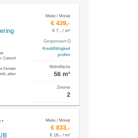
Miete / Monat
€ 439,-
ering
€ 7,- / m²
Gesponsert
Kreditfähigkeit
se.
prüfen
. Carport
Wohnfläche
le Fenster
56 m²
nkl. allen
Zimmer
2
Miete / Monat
 •
€ 833,-
UB
€ 18,- / m²