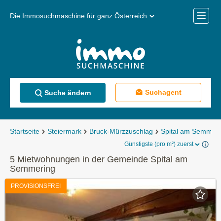
Die Immosuchmaschine für ganz
Österreich
Mobile
Menü
Suchagent
Suche ändern
Startseite
Steiermark
Bruck-Mürzzuschlag
Spital am Semmeri
Günstigste (pro m²) zuerst
5 Mietwohnungen in der Gemeinde Spital am
Semmering
PROVISIONSFREI