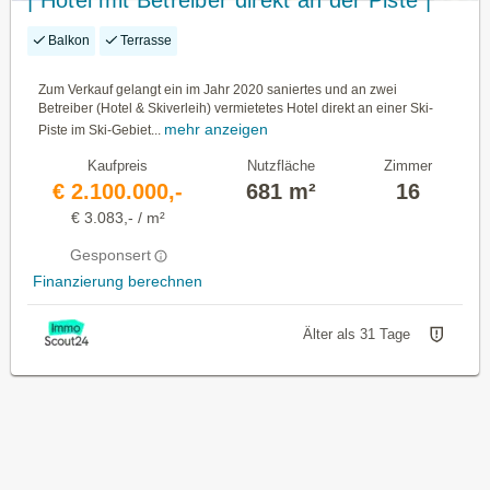
| Hotel mit Betreiber direkt an der Piste |
2020 generalsaniert | 16 Gästezimmer
Balkon
Terrasse
(Studie für Erweiterung vorhanden) |
Restaurant mit Sonnenterrasse | Outdoor-
Zum Verkauf gelangt ein im Jahr 2020 saniertes und an zwei
Betreiber (Hotel & Skiverleih) vermietetes Hotel direkt an einer Ski-
Pool
mehr anzeigen
Piste im Ski-Gebiet...
Kaufpreis
Nutzfläche
Zimmer
€ 2.100.000,-
681 m²
16
€ 3.083,- / m²
Gesponsert
Finanzierung berechnen
Älter als 31 Tage