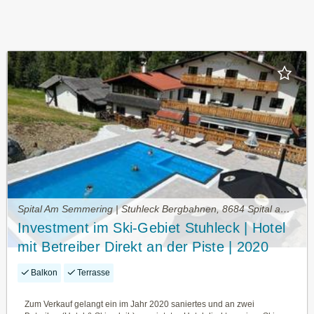
Spital Am Semmering | Stuhleck Bergbahnen, 8684 Spital am Semmering • Gewerbeimmobilie kaufen
Investment im Ski-Gebiet Stuhleck | Hotel
mit Betreiber Direkt an der Piste | 2020
Generalsaniert | 16 Gästezimmer (Studie
Balkon
Terrasse
Für Erweiterung Vorhanden) | Restaurant
mit Sonnenterrasse | Outdoor-Pool
Zum Verkauf gelangt ein im Jahr 2020 saniertes und an zwei