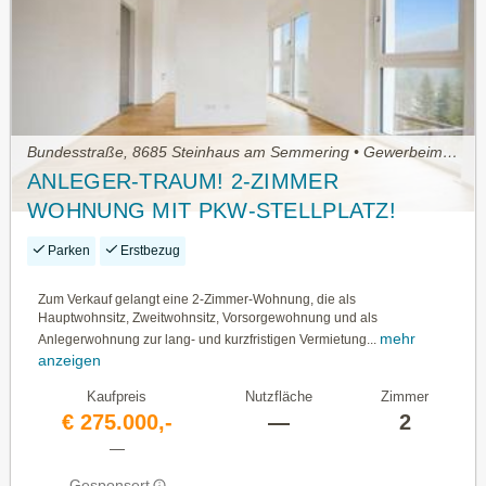
Bundesstraße, 8685 Steinhaus am Semmering • Gewerbeimmobilie kaufen
ANLEGER-TRAUM! 2-ZIMMER
WOHNUNG MIT PKW-STELLPLATZ!
AIRBNB & ZWEITWOHNSITZ MÖGLICH!
Parken
Erstbezug
Zum Verkauf gelangt eine 2-Zimmer-Wohnung, die als
Hauptwohnsitz, Zweitwohnsitz, Vorsorgewohnung und als
mehr
Anlegerwohnung zur lang- und kurzfristigen Vermietung...
anzeigen
Kaufpreis
Nutzfläche
Zimmer
€ 275.000,-
—
2
—
Gesponsert