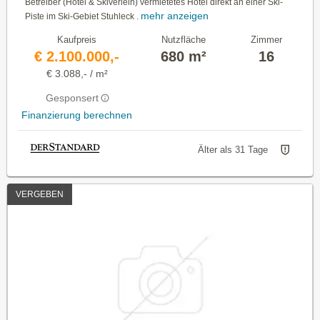
Betreiber (Hotel & Skiverleih) vermietetes Hotel direkt an einer Ski-
mehr anzeigen
Piste im Ski-Gebiet Stuhleck .
Kaufpreis
Nutzfläche
Zimmer
€ 2.100.000,-
680 m²
16
€ 3.088,- / m²
Gesponsert
Finanzierung berechnen
Älter als 31 Tage
VERGEBEN