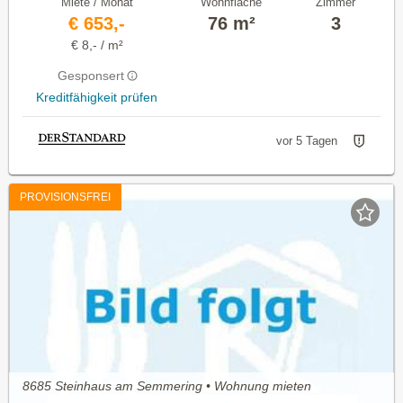
Miete / Monat
Wohnfläche
Zimmer
€ 653,-
76 m²
3
€ 8,- / m²
Gesponsert
Kreditfähigkeit prüfen
vor 5 Tagen
PROVISIONSFREI
8685 Steinhaus am Semmering • Wohnung mieten