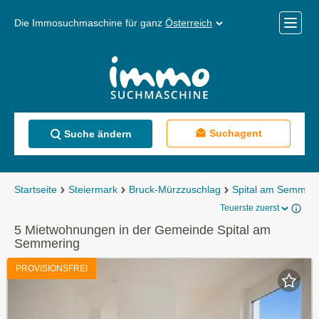
Die Immosuchmaschine für ganz
Österreich
Mobile
Menü
Suchagent
Suche ändern
Startseite
Steiermark
Bruck-Mürzzuschlag
Spital am Semmeri
Teuerste zuerst
5 Mietwohnungen in der Gemeinde Spital am
Semmering
PROVISIONSFREI