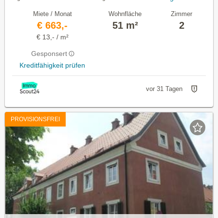
Miete / Monat
Wohnfläche
Zimmer
€ 663,-
51 m²
2
€ 13,- / m²
Gesponsert
Kreditfähigkeit prüfen
vor 31 Tagen
PROVISIONSFREI