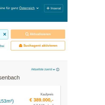
ine für ganz
Österreich
Inserat
Aktualisieren
Suchagent aktivieren
frei
Aktuellste zuerst
usenbach
Kaufpreis
€ 389.000,-
(153m²)