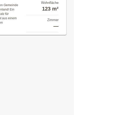
Wohnfläche
chen Gemeinde
123 m²
nland! Ein
atz für
ht aus einem
Zimmer
en
—