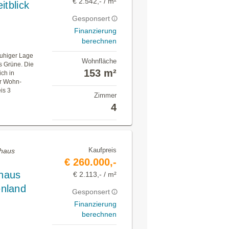
€ 2.542,- / m²
itblick
Gesponsert
Finanzierung
berechnen
ruhiger Lage
Wohnfläche
ns Grüne. Die
153 m²
ch in
er Wohn-
is 3
Zimmer
4
Kaufpreis
nhaus
€ 260.000,-
haus
€ 2.113,- / m²
nland
Gesponsert
Finanzierung
berechnen