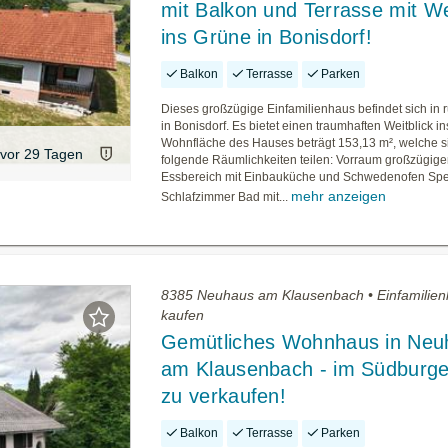
mit Balkon und Terrasse mit We
ins Grüne in Bonisdorf!
Balkon
Terrasse
Parken
Dieses großzügige Einfamilienhaus befindet sich in 
in Bonisdorf. Es bietet einen traumhaften Weitblick i
Wohnfläche des Hauses beträgt 153,13 m², welche si
vor 29 Tagen
folgende Räumlichkeiten teilen: Vorraum großzügig
Essbereich mit Einbauküche und Schwedenofen Spe
mehr anzeigen
Schlafzimmer Bad mit...
8385 Neuhaus am Klausenbach • Einfamilie
kaufen
Gemütliches Wohnhaus in Neu
am Klausenbach - im Südburge
zu verkaufen!
Balkon
Terrasse
Parken