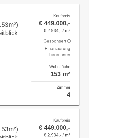
Kaufpreis
€ 449.000,-
(153m²)
€ 2.934,- / m²
itblick
Gesponsert
Finanzierung
berechnen
Wohnfläche
153 m²
Zimmer
4
Kaufpreis
€ 449.000,-
(153m²)
€ 2.934,- / m²
itblick