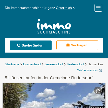
Die Immosuchmaschine für ganz
Österreich
Mobile
Menü
Suchagent
Suche ändern
Startseite
Burgenland
Jennersdorf
Rudersdorf
Häuser kaufen
Größte zuerst
5 Häuser kaufen in der Gemeinde Rudersdorf