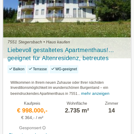
7551 Stegersbach • Haus kaufen
Liebevoll gestaltetes Apartmenthaus!...
geeignet für Altenresidenz, betreutes
Wohnen, Hotel, Pension...
Balkon
Terrasse
WG-geeignet
Willkommen in Ihrem neuen Zuhause oder Ihrer nächsten
Investitionsmöglichkeit im wunderschönen Burgenland – ein
mehr anzeigen
beeindruckendes Apartmenthaus in 7551...
Kaufpreis
Wohnfläche
Zimmer
€ 998.000,-
2.735 m²
14
€ 364,- / m²
Gesponsert