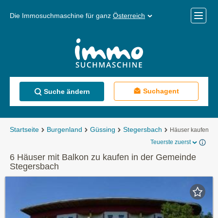
Die Immosuchmaschine für ganz
Österreich
Mobile
Menü
Suchagent
Suche ändern
Startseite
Burgenland
Güssing
Stegersbach
Häuser kaufen
Teuerste zuerst
6 Häuser mit Balkon zu kaufen in der Gemeinde
Stegersbach