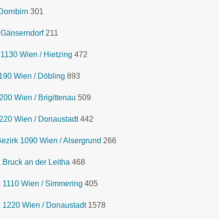
Dornbirn
301
 Gänserndorf
211
1130 Wien / Hietzing
472
190 Wien / Döbling
893
00 Wien / Brigittenau
509
220 Wien / Donaustadt
442
ezirk 1090 Wien / Alsergrund
266
Bruck an der Leitha
468
 1110 Wien / Simmering
405
 1220 Wien / Donaustadt
1578