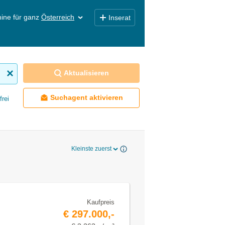
ine für ganz
Österreich
Inserat
Aktualisieren
Suchagent aktivieren
frei
Kleinste zuerst
Kaufpreis
€ 297.000,-