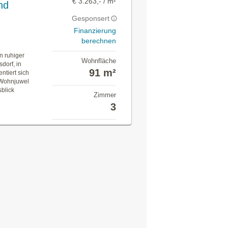
€ 3.263,- / m²
nd
Gesponsert
Finanzierung
berechnen
n ruhiger
Wohnfläche
dorf, in
91 m²
ntiert sich
 Wohnjuwel
sblick
Zimmer
3