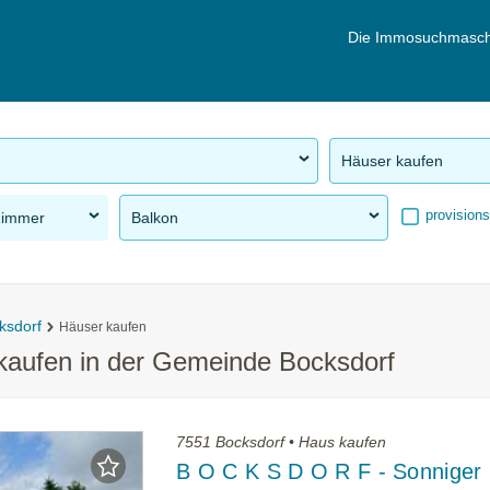
Die Immosuchmasch
Häuser kaufen
provisions
Zimmer
Balkon
ksdorf
Häuser kaufen
 kaufen in der Gemeinde Bocksdorf
7551 Bocksdorf • Haus kaufen
B O C K S D O R F - Sonniger