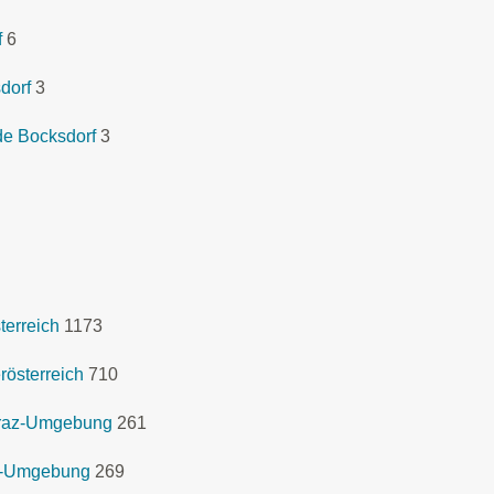
f
6
dorf
3
de Bocksdorf
3
terreich
1173
österreich
710
 Graz-Umgebung
261
az-Umgebung
269