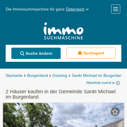
Die Immosuchmaschine für ganz
Österreich
Mobile
Menü
Suchagent
Suche ändern
Startseite
Burgenland
Güssing
Sankt Michael im Burgenland
Aktuellste zuerst
2 Häuser kaufen in der Gemeinde Sankt Michael
im Burgenland