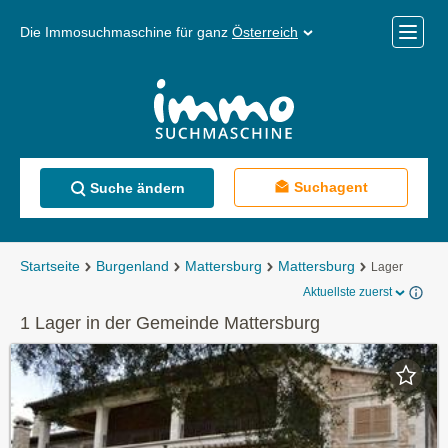
Die Immosuchmaschine für ganz
Österreich
Mobile
Menü
Suchagent
Suche ändern
Startseite
Burgenland
Mattersburg
Mattersburg
Lager
Aktuellste zuerst
1 Lager in der Gemeinde Mattersburg