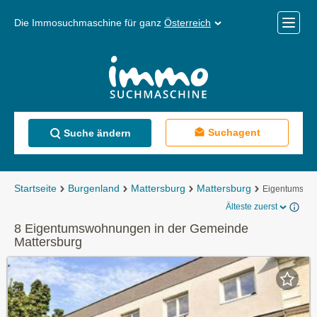
Die Immosuchmaschine für ganz
Österreich
Mobile
Menü
Suchagent
Suche ändern
Startseite
Burgenland
Mattersburg
Mattersburg
Eigentumswo
Älteste zuerst
8 Eigentumswohnungen in der Gemeinde
Mattersburg