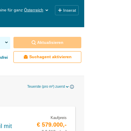
ine für ganz
Österreich
Inserat
Aktualisieren
Suchagent aktivieren
sfrei
Teuerste (pro m²) zuerst
Kaufpreis
€ 579.000,-
l mit