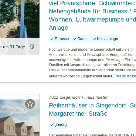
viel Privatsphäre, Schwimmteic
Nebengebäude für Business / P
Wohnen, Luftwärmepumpe un
Anlage
Terrasse
Garten
Klimaanlage
er als 31 Tage
Hochwertige und moderne Liegenschaft mit vielen
Annehmlichkeiten und Privatsphäre. Energieeffizient
neuwertige Luftwärmepumpe und PV Anlage! Ein Juw
Familien mit Anspruch und gewerblichem Entfaltungs
Eine Ausnahmeimmobilie in Siegendorf steht zum Ve
mehr anze
außergewöhnliche Liegenschaft bietet...
7011 Siegendorf • Haus mieten
Reihenhäuser in Siegendorf, St
Margarethner Straße
günstig
Der einmalige Finanzierungsbeitrag beträgt EUR 11