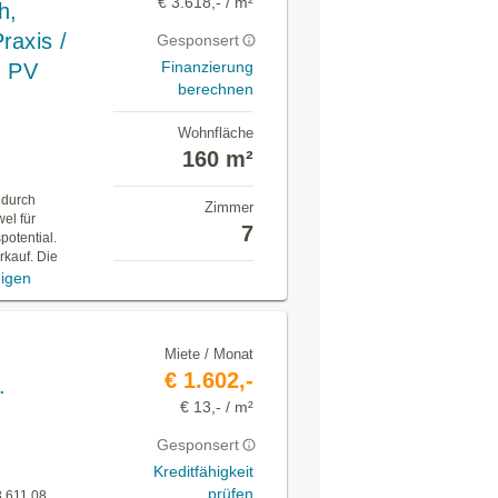
€ 3.618,- / m²
h,
raxis /
Gesponsert
Finanzierung
d PV
berechnen
Wohnfläche
160 m²
 durch
Zimmer
el für
7
potential.
rkauf. Die
igen
Miete / Monat
€ 1.602,-
.
€ 13,- / m²
Gesponsert
Kreditfähigkeit
prüfen
3.611,08