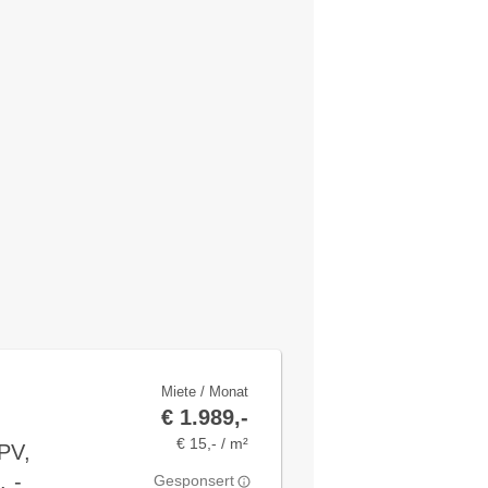
Miete / Monat
€ 1.989,-
€ 15,- / m²
PV,
 -
Gesponsert