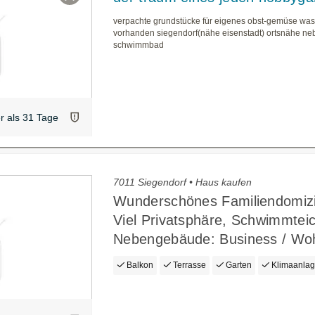
verpachte grundstücke für eigenes obst-gemüse wa
vorhanden siegendorf(nähe eisenstadt) ortsnähe ne
schwimmbad
er als 31 Tage
7011 Siegendorf • Haus kaufen
Wunderschönes Familiendomizi
Viel Privatsphäre, Schwimmteic
Nebengebäude: Business / Wo
Balkon
Terrasse
Garten
Klimaanla