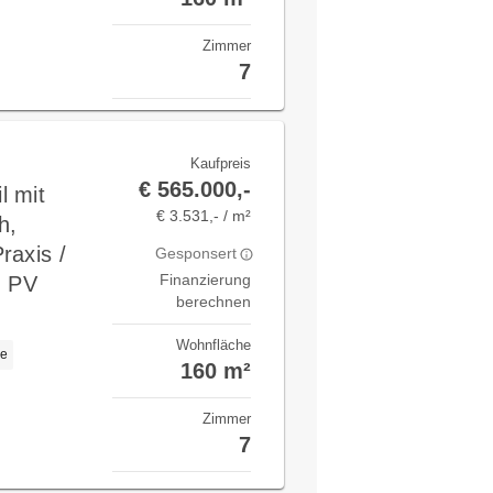
Zimmer
7
Kaufpreis
€ 565.000,-
l mit
€ 3.531,- / m²
h,
raxis /
Gesponsert
Finanzierung
d PV
berechnen
Wohnfläche
ge
160 m²
Zimmer
7