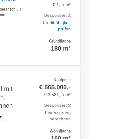
€ 1,- / m²
sseranschluß
ben
Gesponsert
Kreditfähigkeit
prüfen
Grundfläche
180 m²
Kaufpreis
€ 565.000,-
l mit
€ 3.531,- / m²
h,
hnen
Gesponsert
Finanzierung
ge
berechnen
Wohnfläche
160 m²