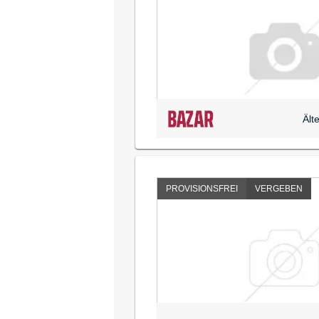
Ält
PROVISIONSFREI
VERGEBEN