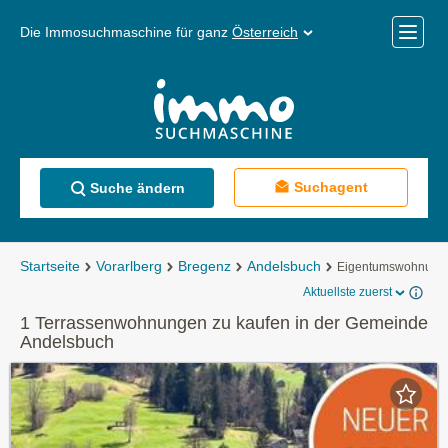
Die Immosuchmaschine für ganz
Österreich
Mobile
Menü
Suchagent
Suche ändern
Startseite
Vorarlberg
Bregenz
Andelsbuch
Eigentumswohnung
Aktuellste zuerst
1 Terrassenwohnungen zu kaufen in der Gemeinde
Andelsbuch