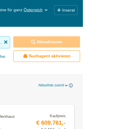
ine für ganz
Österreich
Inserat
Aktualisieren
nhaus zu kaufen
Suchagent aktivieren
frei
Aktuellste zuerst
Kaufpreis
lienhaus
€ 609.761,-