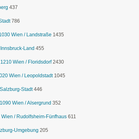
berg
437
Stadt
786
1030 Wien / Landstraße
1435
 Innsbruck-Land
455
1210 Wien / Floridsdorf
2430
020 Wien / Leopoldstadt
1045
Salzburg-Stadt
446
1090 Wien / Alsergrund
352
 Wien / Rudolfsheim-Fünfhaus
611
lzburg-Umgebung
205