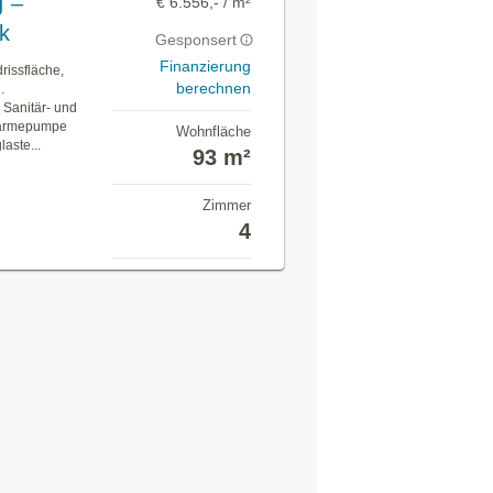
 –
€ 6.556,- / m²
k
Gesponsert
Finanzierung
rissfläche,
berechnen
.
 Sanitär- und
-Wärmepumpe
Wohnfläche
aste...
93 m²
Zimmer
4