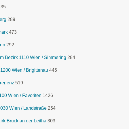
235
erg
289
mark
473
Inn
292
m Bezirk 1110 Wien / Simmering
284
1200 Wien / Brigittenau
445
Bregenz
519
00 Wien / Favoriten
1426
1030 Wien / Landstraße
254
rk Bruck an der Leitha
303