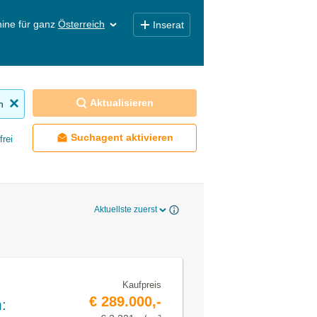
ine für ganz
Österreich
Inserat
Aktualisieren
n
Suchagent aktivieren
frei
Aktuellste zuerst
Kaufpreis
€ 289.000,-
: