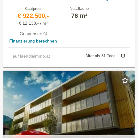
Kaufpreis
Nutzfläche
€ 922.500,-
76 m²
€ 12.138,- / m²
Gesponsert
Finanzierung berechnen
auf laendleimmo.at
Älter als 31 Tage