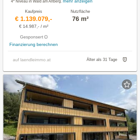
mehr anzeigen
4* Niveau in Wald am Arlberg.
Kaufpreis
Nutzfläche
€ 1.139.079,-
76 m²
€ 14.987,- / m²
Gesponsert
Finanzierung berechnen
auf laendleimmo.at
Älter als 31 Tage