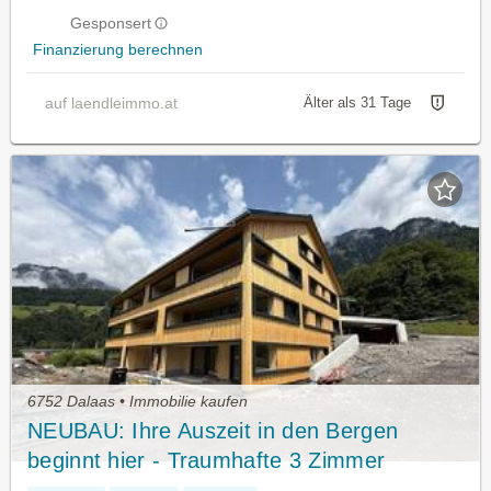
Gesponsert
Finanzierung berechnen
auf laendleimmo.at
Älter als 31 Tage
6752 Dalaas • Immobilie kaufen
NEUBAU: Ihre Auszeit in den Bergen
beginnt hier - Traumhafte 3 Zimmer
Ferienwohnung in Dalaas (TOP 10)