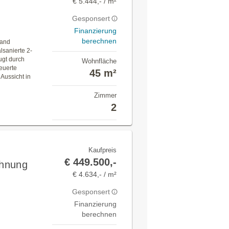
€ 5.444,- / m²
Gesponsert
Finanzierung
berechnen
rand
lsanierte 2-
gt durch
Wohnfläche
euerte
45 m²
 Aussicht in
Zimmer
2
Kaufpreis
€ 449.500,-
ohnung
€ 4.634,- / m²
Gesponsert
Finanzierung
berechnen