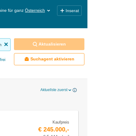
ine für ganz
Österreich
Inserat
Aktualisieren
n
Suchagent aktivieren
frei
Aktuellste zuerst
Kaufpreis
€ 245.000,-