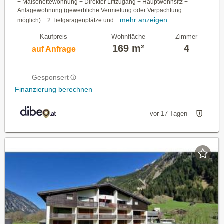
+ Maisonettewohnung + Direkter Liftzugang + Hauptwohnsitz +
Anlagewohnung (gewerbliche Vermietung oder Verpachtung
mehr anzeigen
möglich) + 2 Tiefgaragenplätze und...
Kaufpreis
Wohnfläche
Zimmer
169 m²
4
auf Anfrage
—
Gesponsert
Finanzierung berechnen
vor 17 Tagen