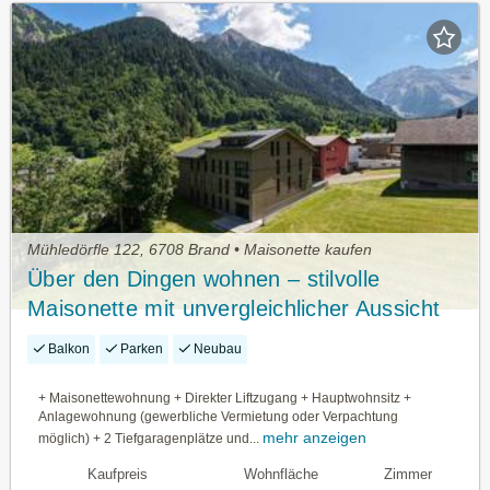
Mühledörfle 122, 6708 Brand • Maisonette kaufen
Über den Dingen wohnen – stilvolle
Maisonette mit unvergleichlicher Aussicht
Balkon
Parken
Neubau
+ Maisonettewohnung + Direkter Liftzugang + Hauptwohnsitz +
Anlagewohnung (gewerbliche Vermietung oder Verpachtung
mehr anzeigen
möglich) + 2 Tiefgaragenplätze und...
Kaufpreis
Wohnfläche
Zimmer