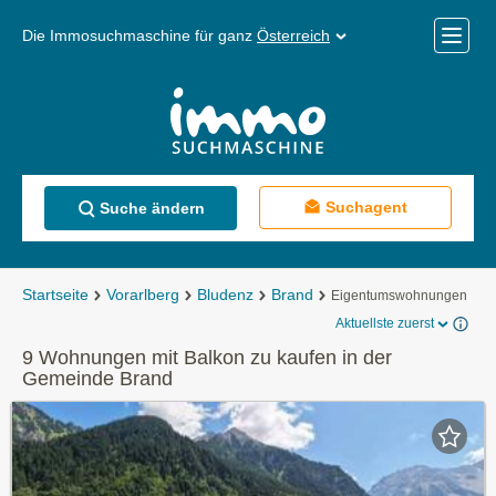
Die Immosuchmaschine für ganz
Österreich
Mobile
Menü
Suchagent
Suche ändern
Startseite
Vorarlberg
Bludenz
Brand
Eigentumswohnungen
Aktuellste zuerst
9 Wohnungen mit Balkon zu kaufen in der
Gemeinde Brand