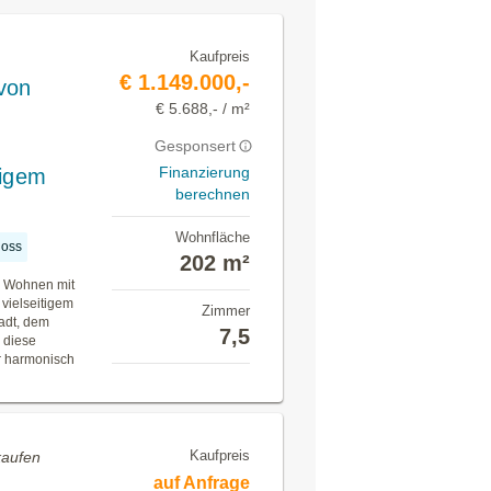
Kaufpreis
€ 1.149.000,-
 von
€ 5.688,- / m²
Gesponsert
Finanzierung
tigem
berechnen
Wohnfläche
oss
202 m²
es Wohnen mit
vielseitigem
Zimmer
adt, dem
7,5
h diese
ur harmonisch
Kaufpreis
kaufen
auf Anfrage