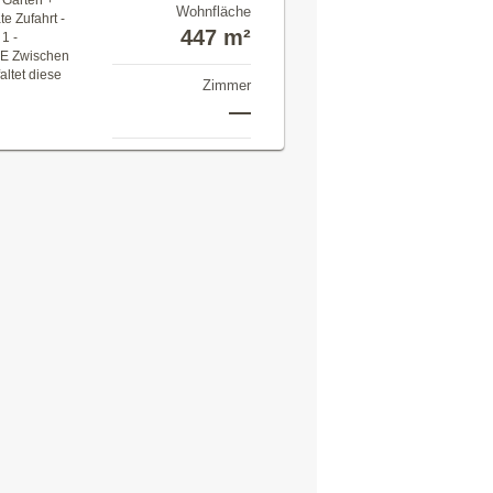
r Garten +
Wohnfläche
e Zufahrt -
447 m²
1 -
E Zwischen
altet diese
Zimmer
—