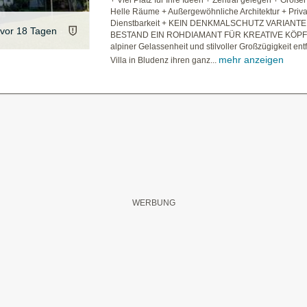
+ Viel Platz für Ihre Ideen + Zentral gelegen + Große
Helle Räume + Außergewöhnliche Architektur + Privat
Dienstbarkeit + KEIN DENKMALSCHUTZ VARIANTE 
vor 18 Tagen
BESTAND EIN ROHDIAMANT FÜR KREATIVE KÖPF
alpiner Gelassenheit und stilvoller Großzügigkeit entf
mehr anzeigen
Villa in Bludenz ihren ganz...