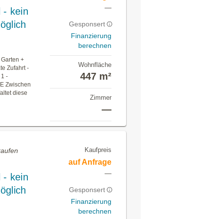
—
 - kein
öglich
Gesponsert
Finanzierung
berechnen
r Garten +
Wohnfläche
e Zufahrt -
447 m²
1 -
E Zwischen
altet diese
Zimmer
—
Kaufpreis
kaufen
auf Anfrage
—
 - kein
öglich
Gesponsert
Finanzierung
berechnen