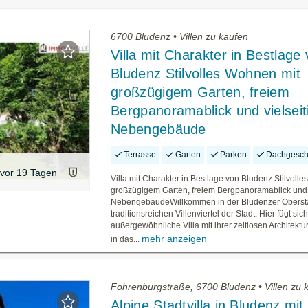
6700 Bludenz • Villen zu kaufen
Villa mit Charakter in Bestlage
Bludenz Stilvolles Wohnen mit
großzügigem Garten, freiem
Bergpanoramablick und vielsei
Nebengebäude
Terrasse
Garten
Parken
Dachgesch
vor 19 Tagen
Villa mit Charakter in Bestlage von Bludenz Stilvoll
großzügigem Garten, freiem Bergpanoramablick und 
NebengebäudeWillkommen in der Bludenzer Oberst
traditionsreichen Villenviertel der Stadt. Hier fügt sic
außergewöhnliche Villa mit ihrer zeitlosen Architekt
mehr anzeigen
in das...
Fohrenburgstraße, 6700 Bludenz • Villen zu 
Alpine Stadtvilla in Bludenz mit