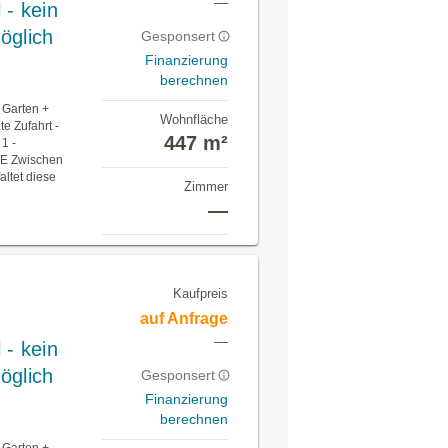
—
 - kein
öglich
Gesponsert
Finanzierung
berechnen
r Garten +
Wohnfläche
e Zufahrt -
447 m²
1 -
E Zwischen
altet diese
Zimmer
—
Kaufpreis
auf Anfrage
—
 - kein
öglich
Gesponsert
Finanzierung
berechnen