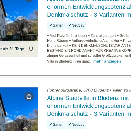
enormen Entwicklungspotenzial
Denkmalschutz - 3 Varianten m
Garten
Neubau
+ Viel Platz für Ihre Ideen + Zentral gelegen + Große
Helle Räume + Außergewöhnliche Architektur + Privat
Dienstbarkeit + KEIN DENKMALSCHUTZ VARIANTE 
er als 31 Tage
BESTAND EIN ROHDIAMANT FÜR KREATIVE KÖPF
alpiner Gelassenheit und stilvoller Großzügigkeit entf
mehr anzeigen
Villa in Bludenz ihren ganz...
Fohrenburgstraße, 6700 Bludenz • Villen zu 
Alpine Stadtvilla in Bludenz mit
enormen Entwicklungspotenzial
Denkmalschutz - 3 Varianten m
Garten
Neubau