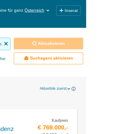
ine für ganz
Österreich
Inserat
Aktualisieren
n
Suchagent aktivieren
frei
Aktuellste zuerst
Kaufpreis
€ 769.000,-
udenz