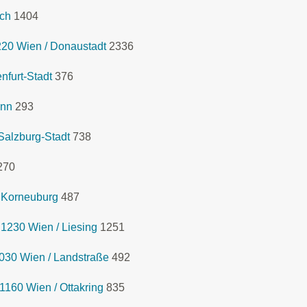
ich
1404
1220 Wien / Donaustadt
2336
furt-Stadt
376
Inn
293
Salzburg-Stadt
738
270
 Korneuburg
487
1230 Wien / Liesing
1251
030 Wien / Landstraße
492
1160 Wien / Ottakring
835