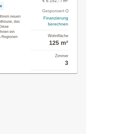
€ 6.152,- / m²
ge
Gesponsert
 Ihrem neuen
Finanzierung
nthouse, das
berechnen
Diese
Ihnen ein
Wohnfläche
en Regionen
125 m²
Zimmer
3