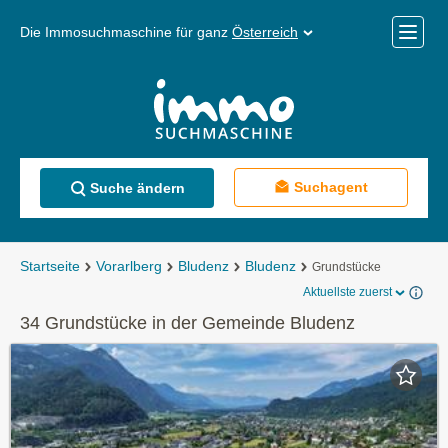
Die Immosuchmaschine für ganz
Österreich
Mobile
Menü
Suchagent
Suche ändern
Startseite
Vorarlberg
Bludenz
Bludenz
Grundstücke
Aktuellste zuerst
34 Grundstücke in der Gemeinde Bludenz