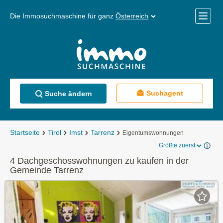
Die Immosuchmaschine für ganz
Österreich
Mobile
Menü
Suchagent
Suche ändern
Startseite
Tirol
Imst
Tarrenz
Eigentumswohnungen
Größte zuerst
4 Dachgeschosswohnungen zu kaufen in der
Gemeinde Tarrenz