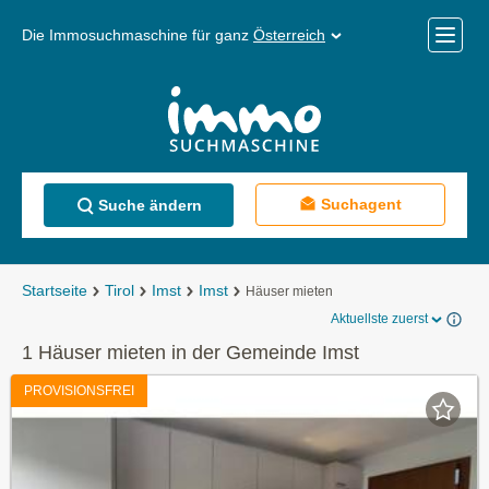
Die Immosuchmaschine für ganz
Österreich
Mobile
Menü
Suchagent
Suche ändern
Startseite
Tirol
Imst
Imst
Häuser mieten
Aktuellste zuerst
1 Häuser mieten in der Gemeinde Imst
PROVISIONSFREI