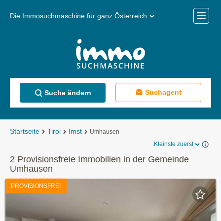
Die Immosuchmaschine für ganz
Österreich
Mobile
Menü
Suchagent
Suche ändern
Startseite
Tirol
Imst
Umhausen
Kleinste zuerst
2 Provisionsfreie Immobilien in der Gemeinde
Umhausen
PROVISIONSFREI