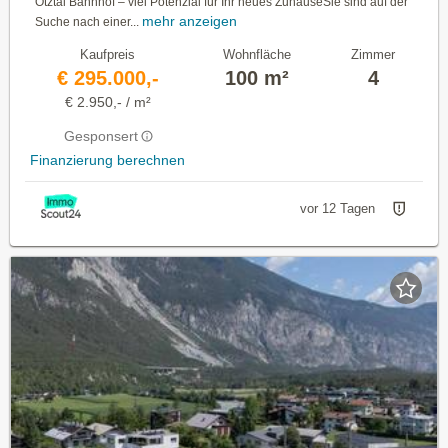
Ötztal Bahnhof – viel Potenzial für Ihr neues ZuhauseSie sind auf der
mehr anzeigen
Suche nach einer...
Kaufpreis
Wohnfläche
Zimmer
€ 295.000,-
100 m²
4
€ 2.950,- / m²
Gesponsert
Finanzierung berechnen
vor 12 Tagen