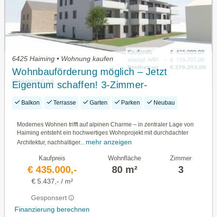
6425 Haiming • Wohnung kaufen
Wohnbauförderung möglich – Jetzt
Eigentum schaffen! 3-Zimmer-
Neubauwohnung Top W 3 mit Terrasse &
Balkon
Terrasse
Garten
Parken
Neubau
Garten
Modernes Wohnen trifft auf alpinen Charme – in zentraler Lage von
Haiming entsteht ein hochwertiges Wohnprojekt mit durchdachter
mehr anzeigen
Architektur, nachhaltiger...
Kaufpreis
Wohnfläche
Zimmer
€ 435.000,-
80 m²
3
€ 5.437,- / m²
Gesponsert
Finanzierung berechnen